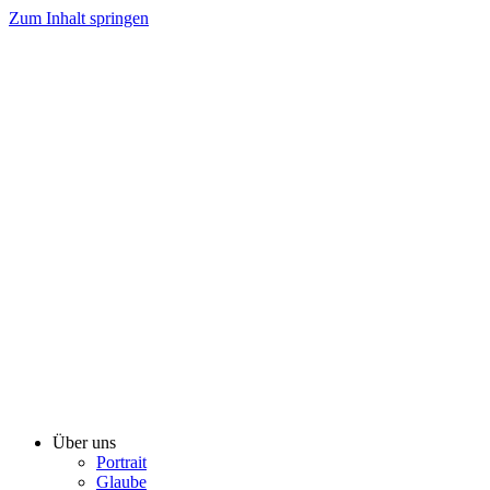
Zum Inhalt springen
Über uns
Portrait
Glaube
Lesenswertes
Medien
Zeitschrift
Radioprogramm
Kinderstunde
Bibellektion
Predigten
Musik
Fotos
Live
Audiostream
Videostream
Veranstaltung