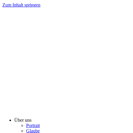
Zum Inhalt springen
Über uns
Portrait
Glaube
Lesenswertes
Medien
Zeitschrift
Radioprogramm
Kinderstunde
Bibellektion
Predigten
Musik
Fotos
Live
Audiostream
Videostream
Veranstaltung